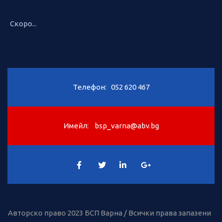
Скоро...
Телефон:
052 620 467
Имейл:
bsp_varna@abv.bg
Авторско право 2023 БСП Варна / Всички права запазени