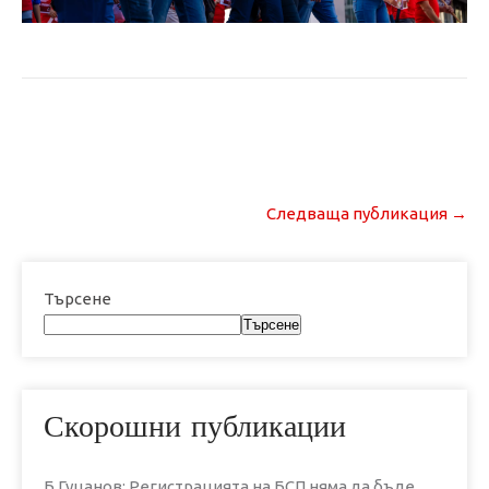
Post
Следваща публикация
→
navigation
Търсене
Търсене
Скорошни публикации
Б.Гуцанов: Регистрацията на БСП няма да бъде