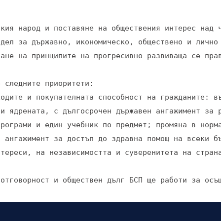
кия народ и поставяне на обществения интерес над ч
дел за държавно, икономическо, обществено и лично 
ане на принципите на прогресивно развиваща се прав
 следните приоритети: 

ходите и покупателната способност на гражданите: в
и ядрената, с дългосрочен държавен ангажимент за р
рограми и един учебник по предмет; промяна в норма
 ангажимент за достъп до здравна помощ на всеки бъ
тереси, на независимостта и суверенитета на страна