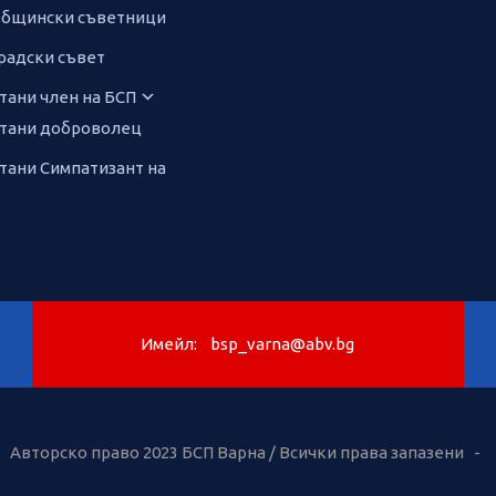
бщински съветници
радски съвет
тани член на БСП
тани доброволец
тани Симпатизант на
Имейл:
bsp_varna@abv.bg
Авторско право 2023 БСП Варна / Всички права запазени -