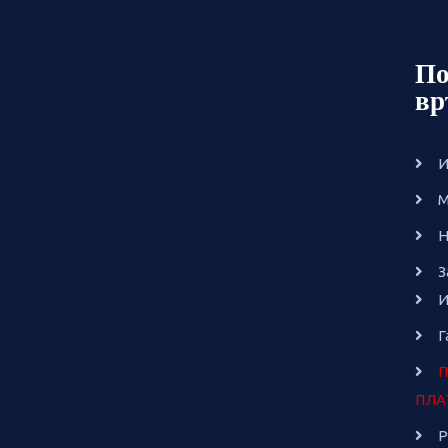
По
вр
И
М
Н
З
И
Г
П
ПЛА
Р