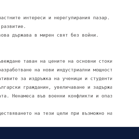
астните интереси и нерегулирания пазар.

развитие.

ова държава в мирен свят без войни.  

ъвеждане таван на цените на основни стоки и услуги
азработване на нови индустриални мощности и намаля
тивите за издръжка на ученици и студенти и държав
лгарски гражданин, увеличаване и задържане в стран
та. Ненамеса във военни конфликти и опазване на ми