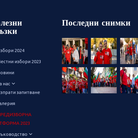
лезни
Последни снимки
ъзки
збори 2024
естни избори 2023
овини
а нас
зпрати запитване
алерия
РЕДИЗБОРНА
ТФОРМА 2023
ъководство