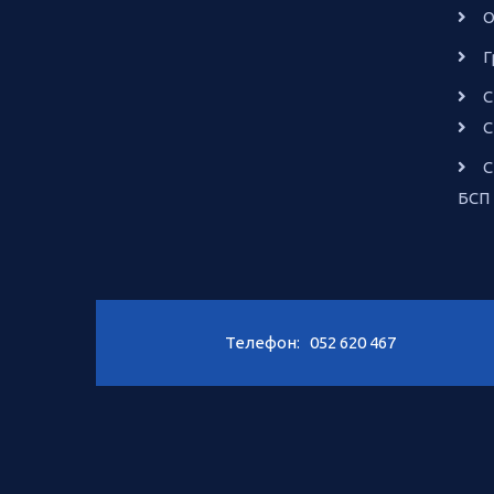
О
Г
С
С
С
БСП
Телефон:
052 620 467