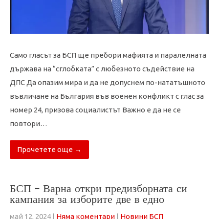
Само гласът за БСП ще пребори мафията и паралелната
държава на “сглобката” с любезното съдействие на
ДПС Да опазим мира и да не допуснем по-нататъшното
въвличане на България във военен конфликт с глас за
номер 24, призова социалистът Важно е да не се
повтори…
Прочетете още →
БСП – Варна откри предизборната си
кампания за изборите две в едно
май 12, 2024
|
Няма коментари
|
Новини БСП