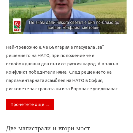
Най-тревожно е, че България е гласувала „за“
решението на НАТО, при положение че е
освобождавана два пъти от руския народ. А в такъв
конфликт победители няма. След решението на
парламентарната асамблея на НАТО в София,
рисковете за страната ни и за Европа се увеличават….
Прочетете още →
Две магистрали и втори мост