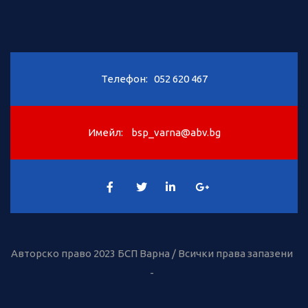
Телефон:
052 620 467
Имейл:
bsp_varna@abv.bg
Авторско право 2023 БСП Варна / Всички права запазени
-