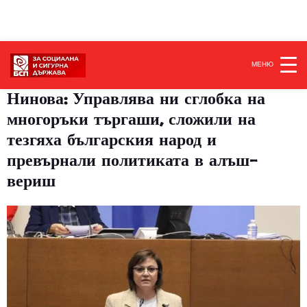
МЕНЮ
Нинова: Управлява ни сглобка на
многоръки търгаши, сложили на
тезгяха българския народ и
превърнали политиката в алъш-
вериш