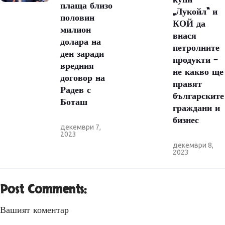
плаща близо
„Лукойл“ и
половин
КОЙ да
милион
внася
долара на
петролните
ден заради
продукти –
вредния
не какво ще
договор на
правят
Радев с
българските
Боташ
граждани и
бизнес
декември 7,
2023
декември 8,
2023
Post Comments:
Вашият коментар