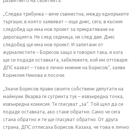
развитието на събитията.
„Следва трибунка – вече съвместна, между едноръките
търгаши, в която заявяват – още днес, сега, в късния
следобед ще има нов проект за прекратяване на
дерогацията. Не след седмица, не след две. Днес
следобед ще има нов проект. И запитани от
журналистите – Борисов защо е говорил така, и кога
ще си подаде оставката, забележете, кой им отговаря:
ДПС казват – това е лично мнение на Борисов“, заяви
Корнелия Нинова и посочи:
„Значи Борисов прави своите собствени депутати на
маймуни. Вкарва ги сутринта тук – извънредна точка,
извънредна комисия. Те гласуват „за“. Той щял да си
подаде оставката, ако стане обратно. Само че сега
стана обратно и те ще гласуват обратно. От друга
страна, ДПС отписаха Борисов. Казаха, че това е лично