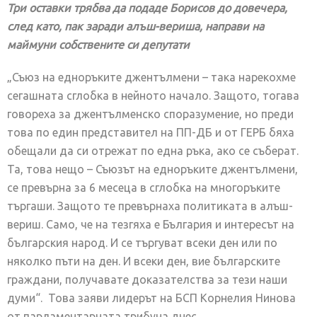
Три оставки трябва да подаде Борисов до довечера,
след като, пак заради алъш-вериша, направи на
маймуни собствените си депутати
„Съюз на едноръките джентълмени – така нарекохме
сегашната сглобка в нейното начало. Защото, тогава
говореха за джентълменско споразумение, но преди
това по един представител на ПП-ДБ и от ГЕРБ бяха
обещали да си отрежат по една ръка, ако се съберат.
Та, това нещо – Съюзът на едноръките джентълмени,
се превърна за 6 месеца в сглобка на многоръките
търгаши. Защото те превърнаха политиката в алъш-
вериш. Само, че на тезгяха е България и интересът на
българския народ. И се търгуват всеки ден или по
няколко пъти на ден. И всеки ден, вие българските
граждани, получавате доказателства за тези наши
думи“. Това заяви лидерът на БСП Корнелия Нинова
от парламентарната трибуна днес.