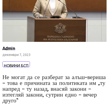
Admin
декември 7, 2023
НОВИНИ БСП
Не могат да се разберат за алъш-вериша
– това е причината за политиката им „ту
напред – ту назад, внасяй закони –
изтегляй закони, сутрин едно – вечер
друго“