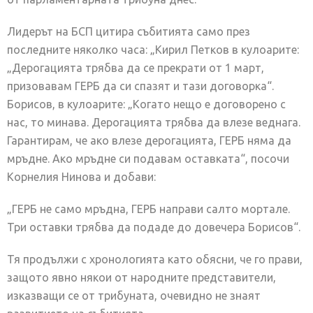
Лидерът на БСП цитира събитията само през
последните няколко часа: „Кирил Петков в кулоарите:
„Дерогацията трябва да се прекрати от 1 март,
призовавам ГЕРБ да си спазят и тази договорка“.
Борисов, в кулоарите: „Когато нещо е договорено с
нас, то минава. Дерогацията трябва да влезе веднага.
Гарантирам, че ако влезе дерогацията, ГЕРБ няма да
мръдне. Ако мръдне си подавам оставката“, посочи
Корнелия Нинова и добави:
„ГЕРБ не само мръдна, ГЕРБ направи салто мортале.
Три оставки трябва да подаде до довечера Борисов“.
Тя продължи с хронологията като обясни, че го прави,
защото явно някои от народните представители,
изказващи се от трибуната, очевидно не знаят