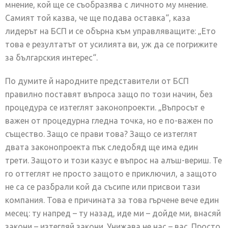
мнение, кой ще се съобразява с личното му мнение.
Самият той казва, че ще подава оставка“, каза
лидерът на БСП и се обърна към управляващите: „Ето
това е резултатът от усилията ви, уж да се погрижите
за българския интерес“.
По думите й народните представители от БСП
правилно поставят въпроса защо по този начин, без
процедура се изтеглят законопроекти. „Въпросът е
важен от процедурна гледна точка, но е по-важен по
същество. Защо се прави това? Защо се изтеглят
двата законопроекта пък следобяд ще има един
трети. Защото и този казус е въпрос на алъш-вериш. Те
го оттеглят не просто защото е приключил, а защото
не са се разбрали кой да съсипе или присвои тази
компания. Това е причината за това гърчене вече един
месец: ту напред – ту назад, иде ми – дойде ми, внасяй
закони – изтегляй закони. Унижава не нас – вас. Просто