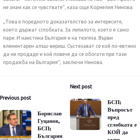
не знам как се чувствате“, каза още Корнелия Нинова.
„Това е поредното доказателство за интересите,
които държат сглобката. За лепилото, което е само
пари. И наистина България е на тезгяха. Върви
елементарен алъш-вериш. Състезават се кой по-евтино
да ни продаде и кой повече да се обогати при тази
продажба на България“, заключи Нинова.
Навигация
Next post
Previous post
БСП:
Въпросът
Борислав
пред
Гуцанов,
сглобката е
БСП:
КОЙ да
България
купи