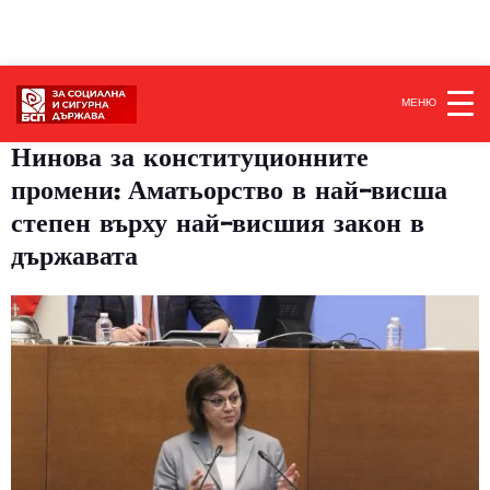
МЕНЮ
Нинова за конституционните
промени: Аматьорство в най-висша
степен върху най-висшия закон в
държавата