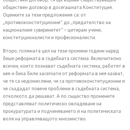
обществен договор в досегашната Конституция.
Оценките за тези предложения са: от
„противоконституционни“ до „предателство на
националния суверенитет“ – цитирам учени,
конституционалисти и професионалисти.
Второ, голямата цел на тези промени години наред
беше реформата в съдебната система. Включително
всички, които познават съдебната система, работят в
нея и биха били засегнати от реформата в нея казват,
че те са недомислени, че са противоконституционни и
че създадат повече проблеми в съдебната система,
отколкото да решават. А по същество промените
представляват политическо овладяване на
прокуратурата и подчиняването ѝ на политическата
воля на управляващото мнозинство.