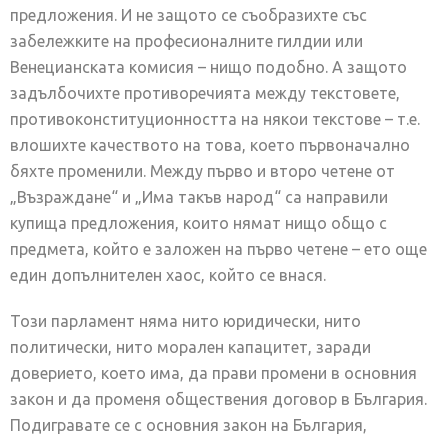
предложения. И не защото се съобразихте със
забележките на професионалните гилдии или
Венецианската комисия – нищо подобно. А защото
задълбочихте противоречията между текстовете,
противоконституционността на някои текстове – т.е.
влошихте качеството на това, което първоначално
бяхте променили. Между първо и второ четене от
„Възраждане“ и „Има такъв народ“ са направили
купища предложения, които нямат нищо общо с
предмета, който е заложен на първо четене – ето още
един допълнителен хаос, който се внася.
Този парламент няма нито юридически, нито
политически, нито морален капацитет, заради
доверието, което има, да прави промени в основния
закон и да променя обществения договор в България.
Подигравате се с основния закон на България,