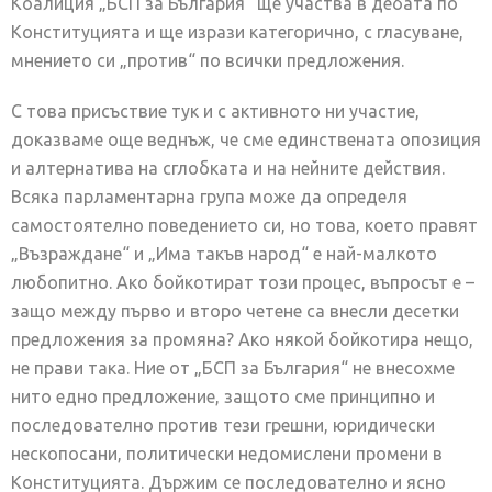
Коалиция „БСП за България“ ще участва в дебата по
Конституцията и ще изрази категорично, с гласуване,
мнението си „против“ по всички предложения.
С това присъствие тук и с активното ни участие,
доказваме още веднъж, че сме единствената опозиция
и алтернатива на сглобката и на нейните действия.
Всяка парламентарна група може да определя
самостоятелно поведението си, но това, което правят
„Възраждане“ и „Има такъв народ“ е най-малкото
любопитно. Ако бойкотират този процес, въпросът е –
защо между първо и второ четене са внесли десетки
предложения за промяна? Ако някой бойкотира нещо,
не прави така. Ние от „БСП за България“ не внесохме
нито едно предложение, защото сме принципно и
последователно против тези грешни, юридически
нескопосани, политически недомислени промени в
Конституцията. Държим се последователно и ясно