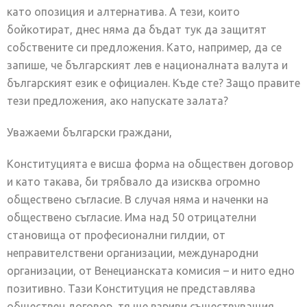
като опозиция и алтернатива. А тези, които
бойкотират, днес няма да бъдат тук да защитят
собствените си предложения. Като, например, да се
запише, че българският лев е националната валута и
българският език е официален. Къде сте? Защо правите
тези предложения, ако напускате залата?
Уважаеми български граждани,
Конституцията е висша форма на обществен договор
и като такава, би трябвало да изисква огромно
обществено съгласие. В случая няма и наченки на
обществено съгласие. Има над 50 отрицателни
становища от професионални гилдии, от
неправителствени организации, международни
организации, от Венецианската комисия – и нито едно
позитивно. Тази Конституция не представлява
обществен договор, тя ще взриви съществуващия