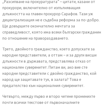
„Разсипване на прокуратурата“ – цитати, казани от
прокурори, включително от изпълняващия
длъжността на главен прокурор Сарафов. Тази уж
децентрализация не е съдебна реформа за по-добро.
Ще довършите окончателно мечтата за
справедливост, която има всеки български гражданин
по отношение на правораздаването.
Трето, двойното гражданство, което допускате за
народни представители, а оттам – и за други висши
длъжности в държавата, представлява отказ от
национален суверенитет. Питам ви, ако вие сте
народни представители с двойно гражданство, кой
народ ще защитавате тук, в залата? Това е
предателство към националния суверенитет.
Четвърто, между първо и второ четене променихте
почти всички текстове от първоначалните