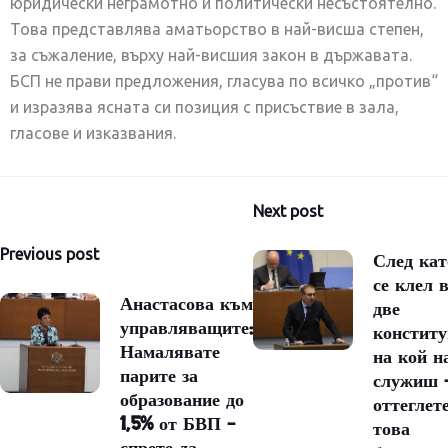
юридически неграмотно и политически несъстоятелно.
Това представлява аматьорство в най-висша степен,
за съжаление, върху най-висшия закон в държавата.
БСП не прави предложения, гласува по всичко „против“
и изразява ясната си позиция с присъствие в зала,
гласове и изказвания.
Навигация
Next post
Previous post
След кат
се клел 
Анастасова към
две
управляващите:
конститу
Намалявате
на кой н
парите за
служиш 
образование до
оттеглет
1,5% от БВП –
това