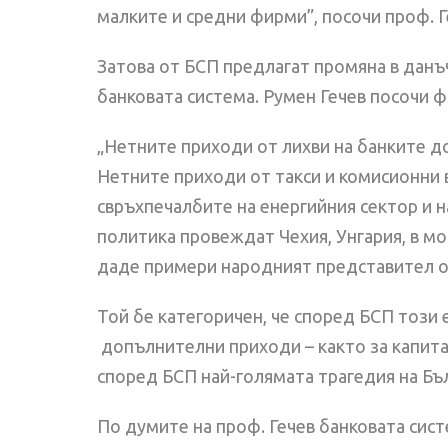
малките и средни фирми”, посочи проф. Г
Затова от БСП предлагат промяна в данъ
банковата система. Румен Гечев посочи 
„Нетните приходи от лихви на банките до 
Нетните приходи от такси и комисионни в
свръхпечалбите на енергийния сектор и н
политика провеждат Чехия, Унгария, в мо
даде примери народният представител о
Той бе категоричен, че според БСП този 
допълнителни приходи – както за капита
според БСП най-голямата трагедия на Бъ
По думите на проф. Гечев банковата сис