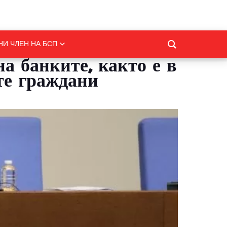
НИ ЧЛЕН НА БСП
а банките, както е в
те граждани