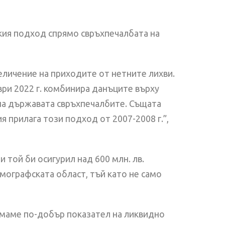
кия подход спрямо свръхпечалбата на
величение на приходите от нетните лихви.
ври 2022 г. комбинира данъците върху
 на държавата свръхпечалбите. Същата
 прилага този подход от 2007-2008 г.”,
 той би осигурил над 600 млн. лв.
мографската област, тъй като не само
 имаме по-добър показател на ликвидно