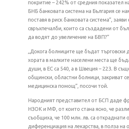
покритие – 242% от средния показател на
БНБ банковата система на България се на
поставя в риск банковата система”, заяв
свръхпечалби, които са създадени от бъ
да водят до увеличение на БВП?”
„Докога болниците ще бъдат търговски д
хората в малките населени места ще бъд
души, в ЕС са 540, а в Швеция – 223. В с
общински, областни болници, закриват с
медицинска помощ”, посочи той.
Народният представител от БСП даде фра
НЗОК и МФ, от които стана ясно, че разл
съобщиха, че 100 млн. лв. са откраднати 
диференциация на лекарства, в полза на о