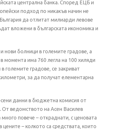
ейската централна банка. Според ЕЦБ и
ропейски подход по никакъв начин не
т България да отлитат милиарди левове
ъдат вложени в българската икономика и
и нови болници в големите градове, а
в момента има 760 легла на 100 хиляди
 в големите градове, се закриват
километри, за да получат елементарна
есени данни в бюджетна комисия от
и. От ведомството на Асен Василев
за много повече – откраднати, с ценовата
в цените – колкото са средствата, които