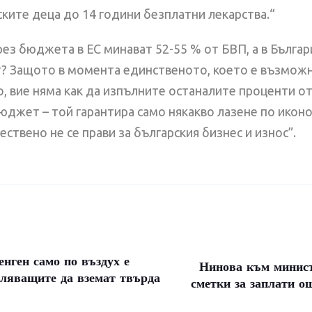
ските деца до 14 години безплатни лекарства.“
рез бюджета в ЕС минават 52-55 % от БВП, а в Бълга
ет? Защото в момента единственото, което е възможн
о, вие няма как да изпълните останалите проценти от
юджет – той гарантира само някакво лазене по иконо
твено не се прави за българския бизнес и износ”.
нген само по въздух е
Нинова към минист
вляващите да вземат твърда
сметки за заплати ощ