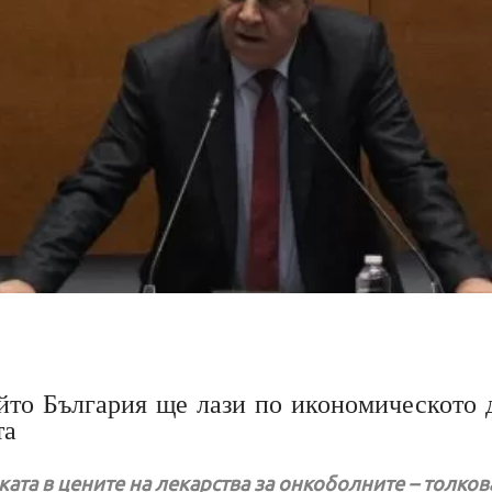
йто България ще лази по икономическото д
та
ликата в цените на лекарства за онкоболните – толк