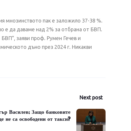
рия мнозинството пак е заложило 37-38 %.
о е да даваме над 2% за отбрана от БВП.
 БВП”, заяви проф. Румен Гечев и
мическото дъно през 2024 г. Никакви
Next post
ър Василев: Защо банковите
е не са освободени от такси?