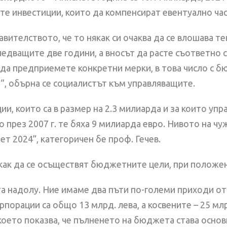
те инвестиции, които да компенсират евентуално час
авителството, че то някак си очаква да се влошава т
ледващите две години, а вносът да расте съответно с 6
а да предприемете конкретни мерки, в това число с 
а“, обърна се социалистът към управляващите.
и, които са в размер на 2.3 милиарда и за които упр
през 2007 г. те бяха 9 милиарда евро. Нивото на чуж
т 2024”, категоричен бе проф. Гечев.
 как да се осъществят бюджетните цели, при положен
а надолу. Ние имаме два пъти по-големи приходи от
рпорации са общо 13 млрд. лева, а косвените – 25 мл
което показва, че пълненето на бюджета става основ