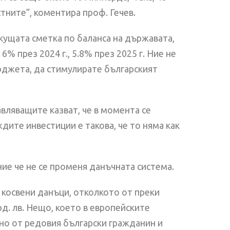
тните”, коментира проф. Гечев.
екущата сметка по баланса на държавата,
% през 2024 г., 5.8% през 2025 г. Ние не
бюджета, да стимулирате българският
авляващите казват, че в момента се
дите инвестиции е такова, че то няма как
ие че не се променя данъчната система.
 косвени данъци, отколкото от преки
рд. лв. Нещо, което в европейските
но от редовия български гражданин и