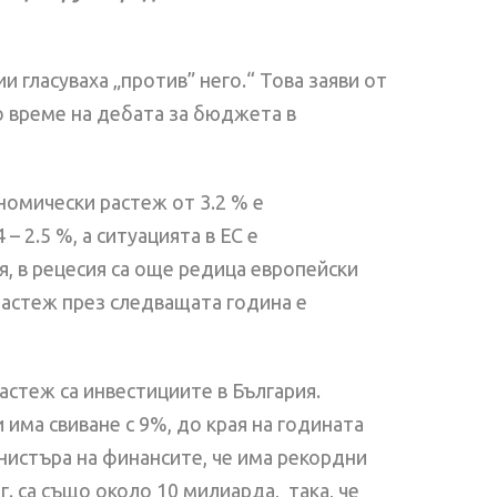
 гласуваха „против” него.“ Това заяви от
о време на дебата за бюджета в
номически растеж от 3.2 % е
 2.5 %, а ситуацията в ЕС е
, в рецесия са още редица европейски
растеж през следващата година е
стеж са инвестициите в България.
има свиване с 9%, до края на годината
инистъра на финансите, че има рекордни
г. са също около 10 милиарда, така, че