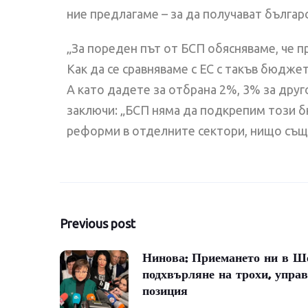
ние предлагаме – за да получават българ
„За пореден път от БСП обясняваме, че п
Как да се сравняваме с ЕС с такъв бюдж
А като дадете за отбрана 2%, 3% за друг
заключи: „БСП няма да подкрепим този б
реформи в отделните сектори, нищо същес
Навигация
Previous post
Нинова: Приемането ни в Ше
подхвърляне на трохи, упра
позиция