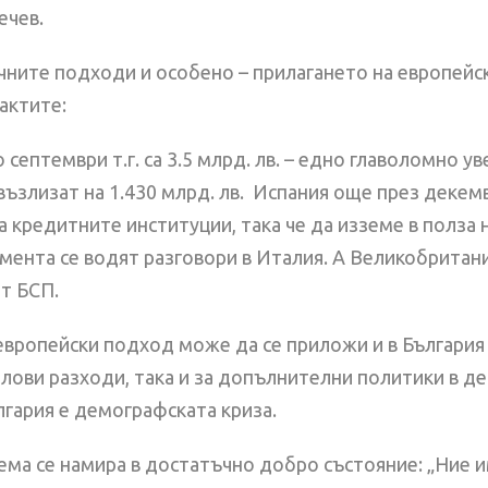
ечев.
чните подходи и особено – прилагането на европейс
фактите:
септември т.г. са 3.5 млрд. лв. – едно главоломно у
ъзлизат на 1.430 млрд. лв. Испания още през декем
а кредитните институции, така че да изземе в полза
мента се водят разговори в Италия. А Великобритания
т БСП.
европейски подход може да се приложи и в България и
лови разходи, така и за допълнителни политики в де
лгария е демографската криза.
тема се намира в достатъчно добро състояние: „Ние