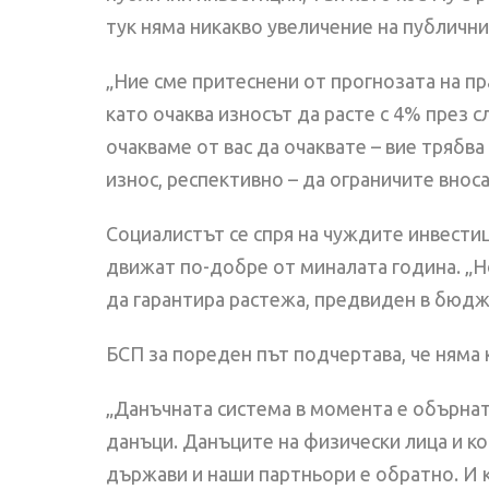
тук няма никакво увеличение на публични
„Ние сме притеснени от прогнозата на пр
като очаква износът да расте с 4% през с
очакваме от вас да очаквате – вие трябв
износ, респективно – да ограничите внос
Социалистът се спря на чуждите инвестици
движат по-добре от миналата година. „Но 
да гарантира растежа, предвиден в бюдже
БСП за пореден път подчертава, че няма
„Данъчната система в момента е обърнат
данъци. Данъците на физически лица и ко
държави и наши партньори е обратно. И 