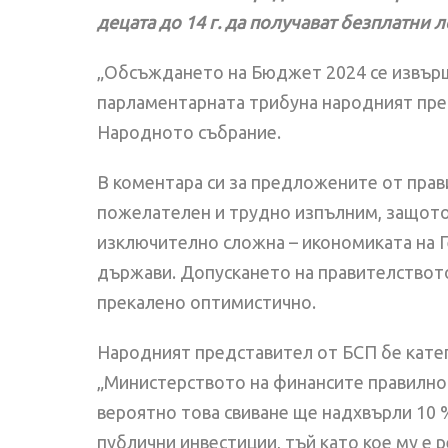
децата до 14 г. да получават безплатни 
„Обсъждането на Бюджет 2024 се извършва
парламентарната трибуна народният пред
Народното събрание.
В коментара си за предложените от прав
пожелателен и трудно изпълним, защото п
изключително сложна – икономиката на Г
държави. Допускането на правителството
прекалено оптимистично.
Народният представител от БСП бе катег
„Министерството на финансите правилно а
вероятно това свиване ще надхвърли 10 %
публични инвестиции, тъй като кое му е р