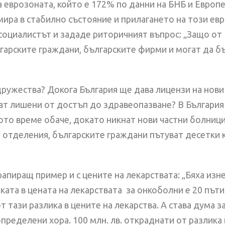
 еврозоната, който е 172% по данни на БНБ и Европ
мира в стабилно състояние и прилагането на този ев
и социалистът и зададе риторичният въпрос: „Защо о
лгарските граждани, българските фирми и могат да б
ружества? Докога България ще дава лицензи на нови 
ат лишени от достъп до здравеопазване? В България 
ъщото време обаче, докато никнат нови частни болници
е отделения, българските граждани пътуват десетки 
пиращ пример и с цените на лекарствата: „Бяха изн
иката в цената на лекарствата за онкоболни е 20 път
от тази разлика в цените на лекарства. А става дума 
пределени хора. 100 млн. лв. откраднати от разлика 