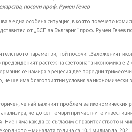
лекарства, посочи проф. Румен Гечев
 в една особена ситуация, в която повечето комисии
ставител от „БСП за България” проф. Румен Гечев п
ителството параметри, той посочи: „Заложеният ико
редвиденият растеж на световната икономика е 2.4 –
ермания се намира в рецесия две поредни тримесечия
, че ще има благоприятни условия за икономически 
оричен, че най-важният проблем за икономическия ра
нализира, че до септември при частните инвестиции 
. Ние няма как да се съгласим с правителството и м
екордното – миналата година са 10.1 милиарда, 2021 