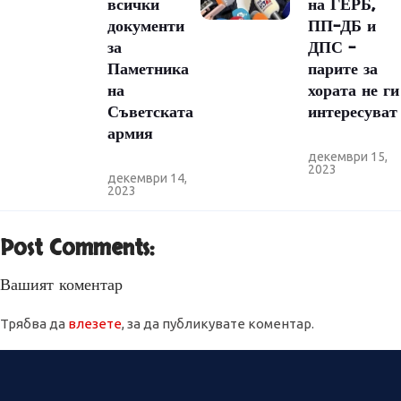
всички
на ГЕРБ,
документи
ПП-ДБ и
за
ДПС –
Паметника
парите за
на
хората не ги
Съветската
интересуват
армия
декември 15,
2023
декември 14,
2023
Post Comments:
Вашият коментар
Трябва да
влезете
, за да публикувате коментар.