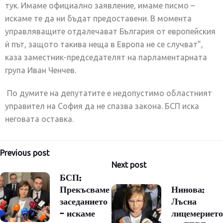
тук. Имаме официално заявление, имаме писмо –
искаме те да ни бъдат предоставени. В момента
управляващите отдалечават България от европейския
ѝ път, защото такива неща в Европа не се случват”,
каза заместник-председателят на парламентарната
група Иван Ченчев.
По думите на депутатите е недопустимо областният
управител на София да не спазва закона. БСП иска
неговата оставка.
Навигация
Previous post
Next post
БСП:
Прекъсваме
Нинова:
заседанието
Лъсна
– искаме
лицемерието