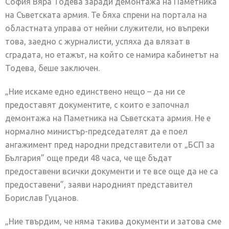
София Вяра Тодева заради демонтажа на Паметника
на Съветската армия. Те бяха спрени на портала на
областната управа от нейни служители, но въпреки
това, заедно с журналисти, успяха да влязат в
сградата, но етажът, на който се намира кабинетът на
Тодева, беше заключен.
„Ние искаме едно единствено нещо – да ни се
предоставят документите, с които е започнал
демонтажа на Паметника на Съветската армия. Не е
нормално министър-председателят да е поел
ангажимент пред народни представители от „БСП за
България” още преди 48 часа, че ще бъдат
предоставени всички документи и те все още да не са
предоставени”, заяви народният представител
Борислав Гуцанов.
„Ние твърдим, че няма такива документи и затова сме