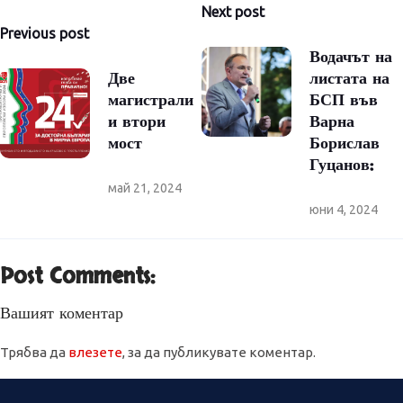
Навигация
Next post
Previous post
Водачът на
Две
листата на
магистрали
БСП във
и втори
Варна
мост
Борислав
Гуцанов:
май 21, 2024
юни 4, 2024
Post Comments:
Вашият коментар
Трябва да
влезете
, за да публикувате коментар.