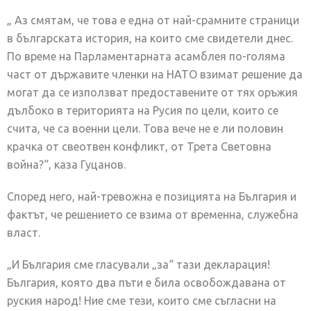
„ Аз смятам, че това е една от най-срамните страници
в българската история, на които сме свидетели днес.
По време на Парламентарната асамблея по-голяма
част от държавите членки на НАТО взимат решение да
могат да се използват предоставените от тях оръжия
дълбоко в територията на Русия по цели, които се
счита, че са военни цели. Това вече не е ли половин
крачка от свеотвен конфликт, от Трета Световна
война?“, каза Гуцанов.
Според него, най-тревожна е позицията на България и
фактът, че решението се взима от временна, служебна
власт.
„И България сме гласували „за“ тази декларация!
България, която два пъти е била освобождавана от
руския народ! Ние сме тези, които сме съгласни на