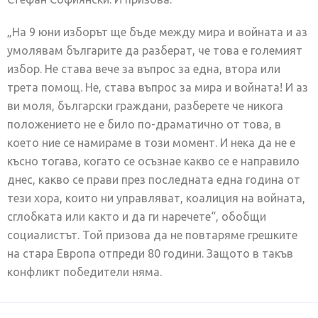
„На 9 юни изборът ще бъде между мира и войната и аз
умолявам българите да разберат, че това е големият
избор. Не става вече за въпрос за една, втора или
трета помощ. Не, става въпрос за мира и войната! И аз
ви моля, български граждани, разберете че никога
положението не е било по-драматично от това, в
което ние се намираме в този момент. И нека да не е
късно тогава, когато се осъзнае какво се е направило
днес, какво се прави през последната една година от
тези хора, които ни управляват, коалиция на войната,
сглобката или както и да ги наречете“, обобщи
социалистът. Той призова да не повтаряме грешките
на стара Европа отпреди 80 години. Защото в такъв
конфликт победители няма.