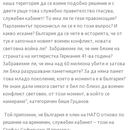
наша територия да се вземе подобно решение и с
двете ръце това служебно правителство гласува,
служебен кабинет! То има ли ги тези правомощия?
Парламентът произнесъл ли се е по този въпрос? И
какво искаме? България да се чете в историята, че от
тук е започнал новият военен конфликт, новата
световна война ли? Забравихме ли, че ние бяхме на
страната на хитлеристка Германия 41-ва година?
Забравихме ли, че има над 60 милиона убити и затова
ли бяха разрушавани паметниците? За да няма памет
това младо поколение, което в момента е в България?
Не знам дали някога светът е бил по-близо да военен
конфликт световен, от този момент, в който се
намираме“, категоричен беше Гуцанов.
Той припомни, че България е член на НАТО отново по
решение на временен, служебен кабинет – този на
Стефан Софиянски. И призова: