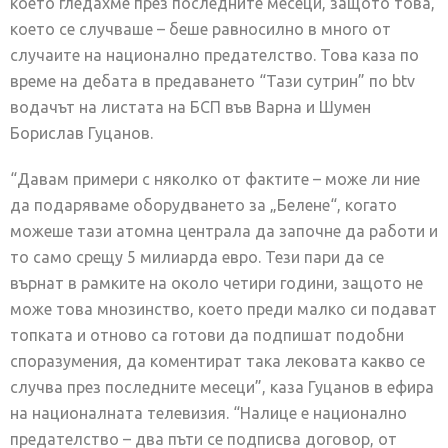
което гледахме през последните месеци, защото това,
което се случваше – беше равносилно в много от
случаите на национално предателство. Това каза по
време на дебата в предаването “Тази сутрин” по btv
водачът на листата на БСП във Варна и Шумен
Борислав Гуцанов.
“Давам примери с няколко от фактите – може ли ние
да подаряваме оборудването за „Белене“, когато
можеше тази атомна централа да започне да работи и
то само срещу 5 милиарда евро. Тези пари да се
върнат в рамките на около четири години, защото не
може това мнозинство, което преди малко си подават
топката и отново са готови да подпишат подобни
споразумения, да коментират така лековата какво се
случва през последните месеци”, каза Гуцанов в ефира
на националната телевизия. “Налице е национално
предателство – два пъти се подписва договор, от