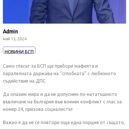
Admin
май 15, 2024
НОВИНИ БСП
Само гласът за БСП ще пребори мафията и
паралелната държава на “сглобката” с любезното
съдействие на ДПС
Да опазим мира и да не допуснем по-нататъшното
въвличане на България във военен конфликт с глас за
номер 24, призова социалистът
Важно е да не се повтори още една порция от същото,