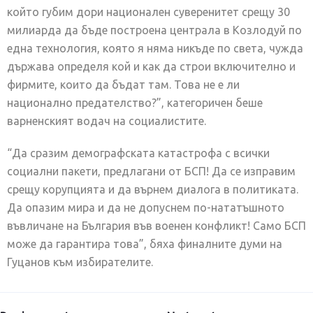
който губим дори национален суверенитет срещу 30
милиарда да бъде построена централа в Козлодуй по
една технология, която я няма никъде по света, чужда
държава определя кой и как да строи включително и
фирмите, които да бъдат там. Това не е ли
национално предателство?”, категоричен беше
варненският водач на социалистите.
“Да сразим демографската катастрофа с всички
социални пакети, предлагани от БСП! Да се изправим
срещу корупцията и да върнем диалога в политиката.
Да опазим мира и да не допуснем по-нататъшното
въвличане на България във военен конфликт! Само БСП
може да гарантира това”, бяха финалните думи на
Гуцанов към избирателите.
Навигация