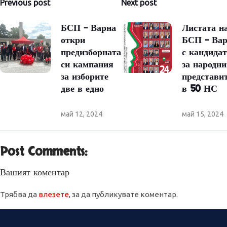
Previous post
Next post
БСП – Варна
Листата н
откри
БСП – Ва
предизборната
с кандида
си кампания
за народни
за изборите
представи
две в едно
в 50 НС
май 12, 2024
май 15, 2024
Post Comments:
Вашият коментар
Трябва да
влезете
, за да публикувате коментар.