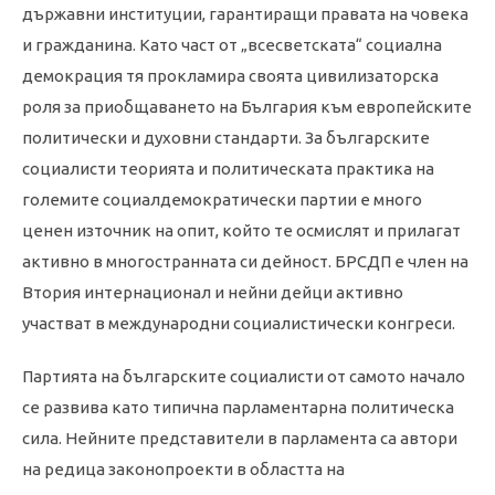
държавни институции, гарантиращи правата на човека
и гражданина. Като част от „всесветската“ социална
демокрация тя прокламира своята цивилизаторска
роля за приобщаването на България към европейските
политически и духовни стандарти. За българските
социалисти теорията и политическата практика на
големите социалдемократически партии е много
ценен източник на опит, който те осмислят и прилагат
активно в многостранната си дейност. БРСДП е член на
Втория интернационал и нейни дейци активно
участват в международни социалистически конгреси.
Партията на българските социалисти от самото начало
се развива като типична парламентарна политическа
сила. Нейните представители в парламента са автори
на редица законопроекти в областта на