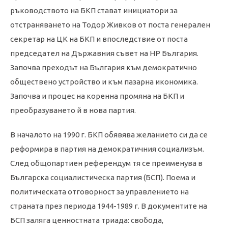
ръководството на БКП стават инициатори за
отстраняването на Тодор Живков от поста генерален
секретар на ЦК на БКП и впоследствие от поста
председател на Държавния съвет на НР България.
Започва преходът на България към демократично
обществено устройство и към пазарна икономика.
Започва и процес на коренна промяна на БКП и
преобразуването й в нова партия.
В началото на 1990 г. БКП обявява желанието си да се
реформира в партия на демократичния социализъм.
След общопартиен референдум тя се преименува в
Българска социалистическа партия (БСП). Поема и
политическата отговорност за управлението на
страната през периода 1944-1989 г. В документите на
БСП заляга ценностната триада: свобода,