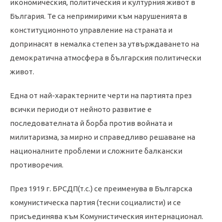
икономическия, политическия и културния живот в
България. Те са непримирими към нарушенията в
конституционното управление на страната и
допринасят в немалка степен за утвърждаването на
демократична атмосфера в българския политически
живот.
Една от най-характерните черти на партията през
всички периоди от нейното развитие е
последователната й борба против войната и
милитаризма, за мирно и справедливо решаване на
националните проблеми и сложните балкански
противоречия.
През 1919 г. БРСДП(т.с.) се преименува в Българска
комунистическа партия (тесни социалисти) и се
присъединява към Комунистическия интернационал.