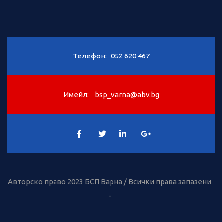
Телефон:
052 620 467
Имейл:
bsp_varna@abv.bg
Авторско право 2023 БСП Варна / Всички права запазени
-