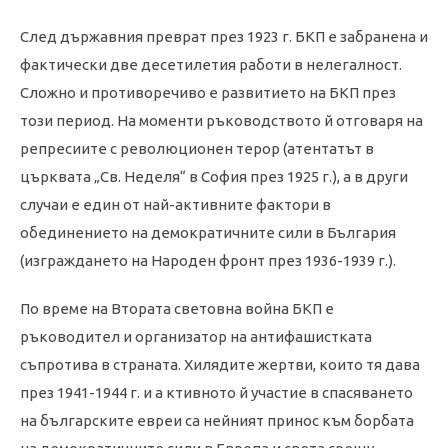
След държавния преврат през 1923 г. БКП е забранена и
фактически две десетилетия работи в нелегалност.
Сложно и противоречиво е развитието на БКП през
този период. На моменти ръководството й отговаря на
репресиите с революционен терор (атентатът в
църквата „Св. Неделя“ в София през 1925 г.), а в други
случаи е един от най-активните фактори в
обединението на демократичните сили в България
(изграждането на Народен фронт през 1936-1939 г.).
По време на Втората световна война БКП е
ръководител и организатор на антифашистката
съпротива в страната. Хилядите жертви, които тя дава
през 1941-1944 г. и а ктивното й участие в спасяването
на българските евреи са нейният принос към борбата