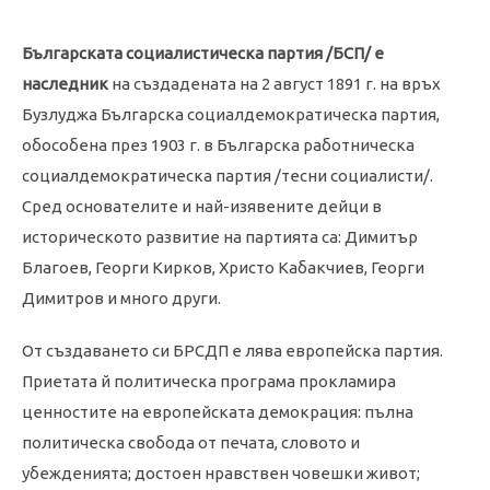
Българската социалистическа партия /БСП/ е
наследник
на създадената на 2 август 1891 г. на връх
Бузлуджа Българска социалдемократическа партия,
обособена през 1903 г. в Българска работническа
социалдемократическа партия /тесни социалисти/.
Сред основателите и най-изявените дейци в
историческото развитие на партията са: Димитър
Благоев, Георги Кирков, Христо Кабакчиев, Георги
Димитров и много други.
От създаването си БРСДП е лява европейска партия.
Приетата й политическа програма прокламира
ценностите на европейската демокрация: пълна
политическа свобода от печата, словото и
убежденията; достоен нравствен човешки живот;