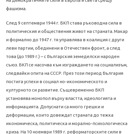
на демократичните сили в Европа и света срещу
фашизма.
След 9 септември 1944 г. БКП става ръководна сила в
политическия и обществения живот на страната. Макар
и формално до 1947 г. тя управлява в коалиция с други
леви партии, обединени в Отечествен фронт, а след
това (до 1989 г.) – с Българския земеделски народен
съюз. БКП се насочва към изграждането на социализъм,
следвайки опита на СССР. През този период България
постига успехи в социал но-икономическото и
културното си развитие. Същевременно БКП
установява монопол върху властта, идеологията и
информацията. Допуснати са много грешки и
деформации, които довеждат страната до тежка
икономическа, политическа и морално-психологическа
криза. На 10 ноември 1989 г. реформаторските сили в