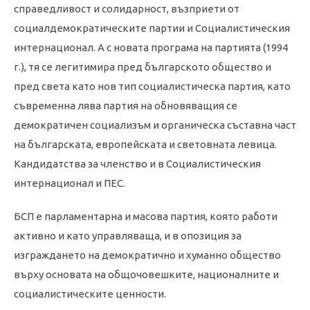
справедливост и солидарност, възприети от
социалдемократическите партии и Социалистическия
интернационал. А с новата програма на партията (1994
г.), тя се легитимира пред българското общество и
пред света като нов тип социалистическа партия, като
съвременна лява партия на обновяващия се
демократичен социализъм и органическа съставна част
на българската, европейската и световната левица.
Кандидатства за членство и в Социалистическия
интернационал и ПЕС.
БСП е парламентарна и масова партия, която работи
активно и като управляваща, и в опозиция за
изграждането на демократично и хуманно общество
върху основата на общочовешките, националните и
социалистическите ценности.